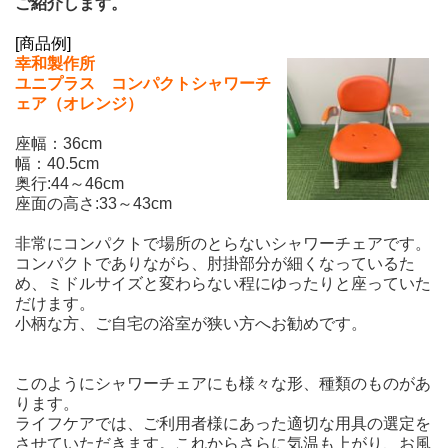
ご紹介します。
[商品例]
幸和製作所
ユニプラス コンパクトシャワーチ
ェア（オレンジ）
座幅：36cm
幅：40.5cm
奥行:44～46cm
座面の高さ:33～43cm
非常にコンパクトで場所のとらないシャワーチェアです。
コンパクトでありながら、肘掛部分が細くなっているた
め、ミドルサイズと変わらない程にゆったりと座っていた
だけます。
小柄な方、ご自宅の浴室が狭い方へお勧めです。
このようにシャワーチェアにも様々な形、種類のものがあ
ります。
ライフケアでは、ご利用者様にあった適切な用具の選定を
させていただきます。
これからさらに気温も上がり、お風