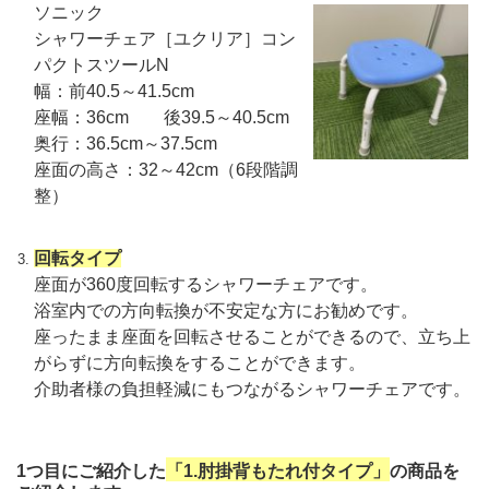
ソニック
シャワーチェア［ユクリア］コン
パクトスツールN
幅：前40.5～41.5cm
座幅：36cm 後39.5～40.5cm
奥行：36.5cm～37.5cm
座面の高さ：32～42cm（6段階調
整）
回転タイプ
座面が360度回転するシャワーチェアです。
浴室内での方向転換が不安定な方にお勧めです。
座ったまま座面を回転させることができるので、立ち上
がらずに方向転換をすることができます。
介助者様の負担軽減にもつながるシャワーチェアです。
1つ目にご紹介した
「1.肘掛背もたれ付タイプ」
の商品を