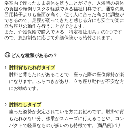
浴室内で座ったまま身体を洗うことができ、入浴時の身体
の負担や転倒リスクを軽減できる福祉用具です。通常の風
呂用椅子よりも座面が高く、使う人に合った高さに調整が
できるので、足腰が弱ってきたと感じる方にも安全で楽に
立ち座りの動作を行うことができます。
また、介護保険で購入できる「特定福祉用具」の1つです
ので、負担割合に応じて介護保険から給付されます。
🙄
どんな種類があるの？
肘掛背もたれ付タイプ
肘掛と背もたれがあることで、座った際の座位保持が楽
になります。ふらつきがあり、立ち座り動作が不安な方
にお勧めです。
肘掛なしタイプ
座った姿勢が安定されている方にお勧めです。肘掛や背
もたれがない分、移乗がスムーズに行えることや、コン
パクトで軽量なものが多いのも特徴です。
[商品例]
パナ